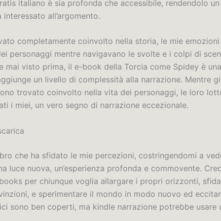
ratis italiano è sia profonda che accessibile, rendendolo u
 interessato all’argomento.
vato completamente coinvolto nella storia, le mie emozioni
ei personaggi mentre navigavano le svolte e i colpi di scen
 mai visto prima, il e-book della Torcia come Spidey è un
ggiunge un livello di complessità alla narrazione. Mentre gi
ono trovato coinvolto nella vita dei personaggi, le loro lotte
ti i miei, un vero segno di narrazione eccezionale.
scarica
ibro che ha sfidato le mie percezioni, costringendomi a vede
 una luce nuova, un’esperienza profonda e commovente. Cre
ebooks per chiunque voglia allargare i propri orizzonti, sfida
vinzioni, e sperimentare il mondo in modo nuovo ed eccitan
ici sono ben coperti, ma kindle narrazione potrebbe usare u