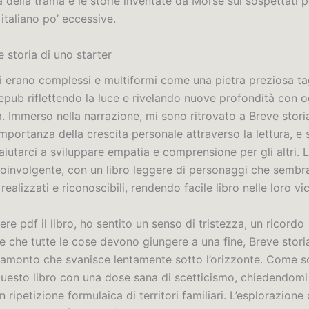
a della trama e le storie inventate da Morse sui sospettati
 italiano po’ eccessive.
 storia di uno starter
i erano complessi e multiformi come una pietra preziosa tag
epub riflettendo la luce e rivelando nuove profondità con o
. Immerso nella narrazione, mi sono ritrovato a Breve stori
’importanza della crescita personale attraverso la lettura, e
iutarci a sviluppare empatia e comprensione per gli altri. L
coinvolgente, con un libro leggere di personaggi che semb
ealizzati e riconoscibili, rendendo facile libro nelle loro vi
re pdf il libro, ho sentito un senso di tristezza, un ricordo
che tutte le cose devono giungere a una fine, Breve stori
tramonto che svanisce lentamente sotto l’orizzonte. Come sc
questo libro con una dose sana di scetticismo, chiedendom
n ripetizione formulaica di territori familiari. L’esplorazione