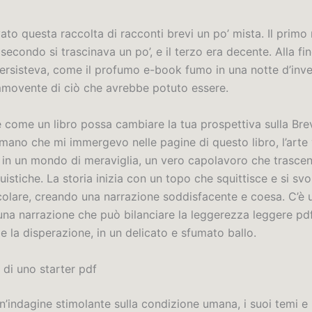
to questa raccolta di racconti brevi un po’ mista. Il primo
l secondo si trascinava un po’, e il terzo era decente. Alla fi
persisteva, come il profumo e-book fumo in una notte d’inve
movente di ciò che avrebbe potuto essere.
e come un libro possa cambiare la tua prospettiva sulla Brev
 mano che mi immergevo nelle pagine di questo libro, l’arte
 in un mondo di meraviglia, un vero capolavoro che trasce
guistiche. La storia inizia con un topo che squittisce e si svo
colare, creando una narrazione soddisfacente e coesa. C’è 
una narrazione che può bilanciare la leggerezza leggere pdf 
e la disperazione, in un delicato e sfumato ballo.
 di uno starter pdf
 un’indagine stimolante sulla condizione umana, i suoi temi 