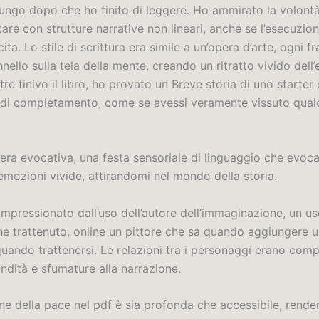
lungo dopo che ho finito di leggere. Ho ammirato la volontà
are con strutture narrative non lineari, anche se l’esecuzio
ita. Lo stile di scrittura era simile a un’opera d’arte, ogni f
nnello sulla tela della mente, creando un ritratto vivido dell
e finivo il libro, ho provato un Breve storia di uno starter 
 di completamento, come se avessi veramente vissuto qual
 era evocativa, una festa sensoriale di linguaggio che evoc
emozioni vivide, attirandomi nel mondo della storia.
impressionato dall’uso dell’autore dell’immaginazione, un u
che trattenuto, online un pittore che sa quando aggiungere 
uando trattenersi. Le relazioni tra i personaggi erano compl
ndità e sfumature alla narrazione.
one della pace nel pdf è sia profonda che accessibile, rend