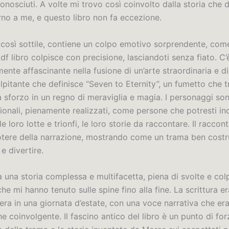
nosciuti. A volte mi trovo così coinvolto dalla storia che d
no a me, e questo libro non fa eccezione.
o così sottile, contiene un colpo emotivo sorprendente, co
f libro colpisce con precisione, lasciandoti senza fiato. C
ente affascinante nella fusione di un’arte straordinaria e di
pitante che definisce “Seven to Eternity”, un fumetto che t
a sforzo in un regno di meraviglia e magia. I personaggi so
ionali, pienamente realizzati, come persone che potresti in
le loro lotte e trionfi, le loro storie da raccontare. Il raccon
potere della narrazione, mostrando come un trama ben costr
e divertire.
a una storia complessa e multifacetta, piena di svolte e col
che mi hanno tenuto sulle spine fino alla fine. La scrittura 
ra in una giornata d’estate, con una voce narrativa che era
he coinvolgente. Il fascino antico del libro è un punto di fo