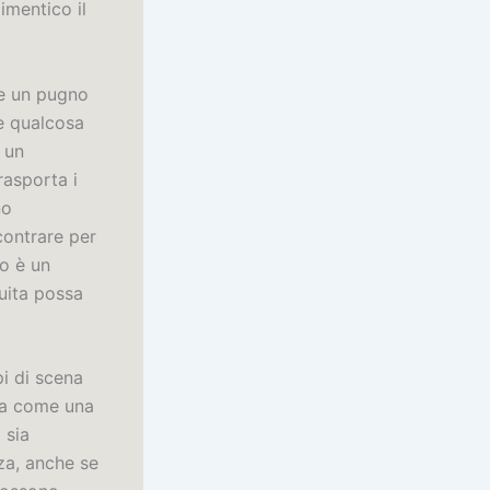
imentico il
me un pugno
’è qualcosa
 un
rasporta i
no
contrare per
to è un
uita possa
pi di scena
era come una
 sia
rza, anche se