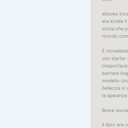
ebooks trova
era kindle i
storia che 
ricordo com
È incredibil
uno starter
trasportava
barriere lin
modello cir
bellezza in 
la speranza 
Breve storia
Il libro era