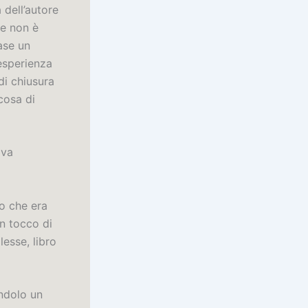
 dell’autore
ne non è
rase un
’esperienza
di chiusura
cosa di
ava
so che era
un tocco di
esse, libro
endolo un