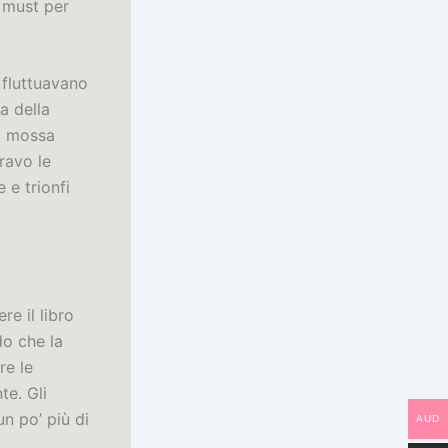
n must per
 fluttuavano
a della
a mossa
ravo le
 e trionfi
re il libro
do che la
re le
te. Gli
n po’ più di
AUD