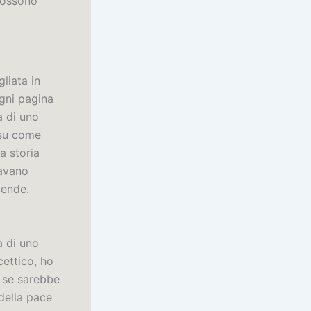
 possono
liata in
gni pagina
a di uno
 su come
a storia
ravano
cende.
a di uno
ettico, ho
i se sarebbe
 della pace