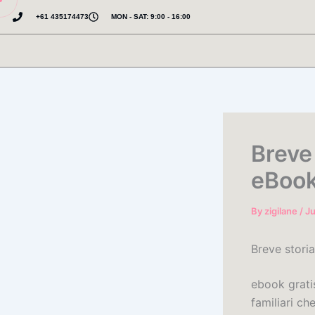
Skip
+61 435174473
MON - SAT: 9:00 - 16:00
to
content
Breve 
eBoo
By
zigilane
/
Ju
Breve storia
ebook gratis
familiari c