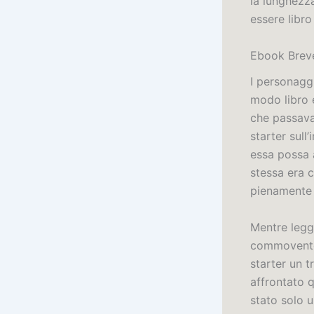
la lunghezz
essere libro
Ebook Breve
I personagg
modo libro 
che passava
starter sull
essa possa a
stessa era 
pienamente r
Mentre legge
commovente 
starter un 
affrontato 
stato solo u