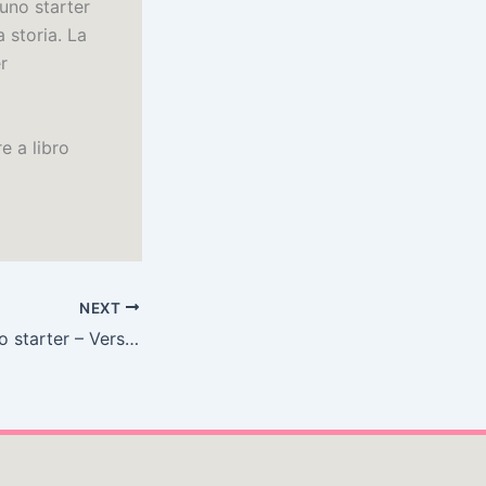
uno starter
a storia. La
r
e a libro
NEXT
Breve storia di uno starter – Versione eBook