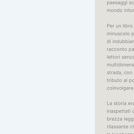
paesaggi sco
mondo intor
Per un libr
minuscolo pd
di indubbiam
racconto pal
lettori senz
multidimens
strada, con 
tributo al 
coinvolgere 
La storia er
inaspettati 
brezza legge
rilassante c