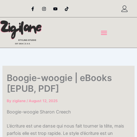
Skip
F
I
Y
T
a
n
o
i
to
c
s
u
k
content
e
t
t
t
b
a
u
o
o
g
b
k
o
r
e
k
a
-
m
f
Boogie-woogie | eBooks
[EPUB, PDF]
By
zigilane
/
August 12, 2025
Boogie-woogie Sharon Creech
L’écriture est une danse qui nous fait tourner la tête, mais
parfois elle est trop rapide. Le style d’écriture est un