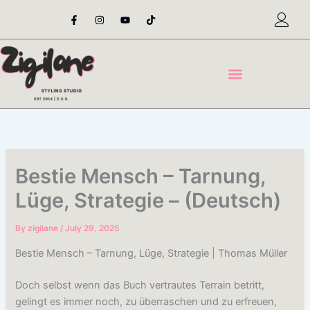
Skip
F
I
Y
T
a
n
o
i
to
c
s
u
k
content
e
t
t
t
b
a
u
o
o
g
b
k
o
r
e
k
a
-
m
f
Bestie Mensch – Tarnung,
Lüge, Strategie – (Deutsch)
By
zigilane
/
July 29, 2025
Bestie Mensch – Tarnung, Lüge, Strategie | Thomas Müller
Doch selbst wenn das Buch vertrautes Terrain betritt,
gelingt es immer noch, zu überraschen und zu erfreuen,