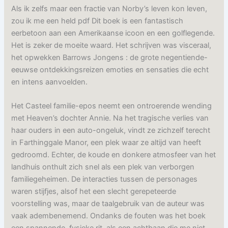
Als ik zelfs maar een fractie van Norby’s leven kon leven,
zou ik me een held pdf Dit boek is een fantastisch
eerbetoon aan een Amerikaanse icoon en een golflegende.
Het is zeker de moeite waard. Het schrijven was visceraal,
het opwekken Barrows Jongens : de grote negentiende-
eeuwse ontdekkingsreizen emoties en sensaties die echt
en intens aanvoelden.
Het Casteel familie-epos neemt een ontroerende wending
met Heaven’s dochter Annie. Na het tragische verlies van
haar ouders in een auto-ongeluk, vindt ze zichzelf terecht
in Farthinggale Manor, een plek waar ze altijd van heeft
gedroomd. Echter, de koude en donkere atmosfeer van het
landhuis onthult zich snel als een plek van verborgen
familiegeheimen. De interacties tussen de personages
waren stijfjes, alsof het een slecht gerepeteerde
voorstelling was, maar de taalgebruik van de auteur was
vaak adembenemend. Ondanks de fouten was het boek