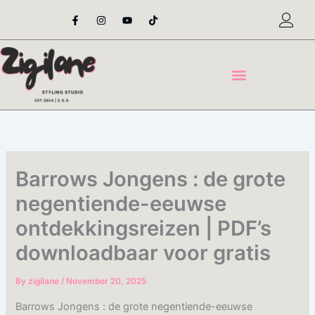
Skip
F
I
Y
T
a
n
o
i
to
c
s
u
k
content
e
t
t
t
b
a
u
o
o
g
b
k
o
r
e
k
a
-
m
f
Barrows Jongens : de grote
negentiende-eeuwse
ontdekkingsreizen | PDF’s
downloadbaar voor gratis
By
zigilane
/
November 20, 2025
Barrows Jongens : de grote negentiende-eeuwse