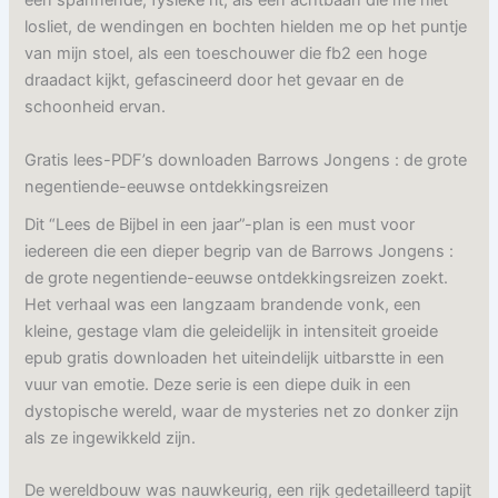
een spannende, fysieke rit, als een achtbaan die me niet
losliet, de wendingen en bochten hielden me op het puntje
van mijn stoel, als een toeschouwer die fb2 een hoge
draadact kijkt, gefascineerd door het gevaar en de
schoonheid ervan.
Gratis lees-PDF’s downloaden Barrows Jongens : de grote
negentiende-eeuwse ontdekkingsreizen
Dit “Lees de Bijbel in een jaar”-plan is een must voor
iedereen die een dieper begrip van de Barrows Jongens :
de grote negentiende-eeuwse ontdekkingsreizen zoekt.
Het verhaal was een langzaam brandende vonk, een
kleine, gestage vlam die geleidelijk in intensiteit groeide
epub gratis downloaden het uiteindelijk uitbarstte in een
vuur van emotie. Deze serie is een diepe duik in een
dystopische wereld, waar de mysteries net zo donker zijn
als ze ingewikkeld zijn.
De wereldbouw was nauwkeurig, een rijk gedetailleerd tapijt