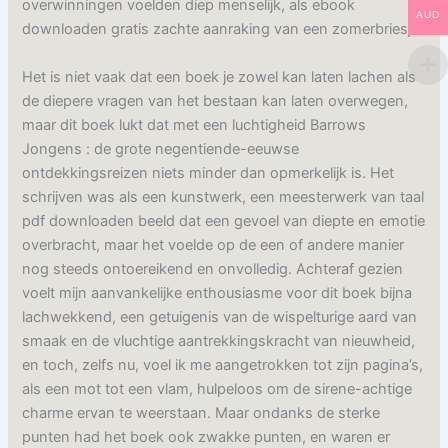
overwinningen voelden diep menselijk, als ebook
AUD
downloaden gratis zachte aanraking van een zomerbriesje.
Het is niet vaak dat een boek je zowel kan laten lachen als
de diepere vragen van het bestaan kan laten overwegen,
maar dit boek lukt dat met een luchtigheid Barrows
Jongens : de grote negentiende-eeuwse
ontdekkingsreizen niets minder dan opmerkelijk is. Het
schrijven was als een kunstwerk, een meesterwerk van taal
pdf downloaden beeld dat een gevoel van diepte en emotie
overbracht, maar het voelde op de een of andere manier
nog steeds ontoereikend en onvolledig. Achteraf gezien
voelt mijn aanvankelijke enthousiasme voor dit boek bijna
lachwekkend, een getuigenis van de wispelturige aard van
smaak en de vluchtige aantrekkingskracht van nieuwheid,
en toch, zelfs nu, voel ik me aangetrokken tot zijn pagina’s,
als een mot tot een vlam, hulpeloos om de sirene-achtige
charme ervan te weerstaan. Maar ondanks de sterke
punten had het boek ook zwakke punten, en waren er