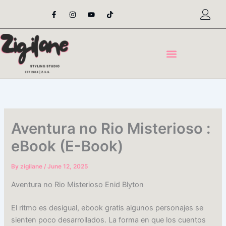
Skip
F
I
Y
T
a
n
o
i
to
c
s
u
k
content
e
t
t
t
b
a
u
o
o
g
b
k
o
r
e
k
a
-
m
f
Aventura no Rio Misterioso :
eBook (E-Book)
By
zigilane
/
June 12, 2025
Aventura no Rio Misterioso Enid Blyton
El ritmo es desigual, ebook gratis algunos personajes se
sienten poco desarrollados. La forma en que los cuentos