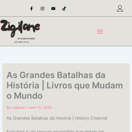
Skip
F
I
Y
T
a
n
o
i
to
c
s
u
k
content
e
t
t
t
b
a
u
o
o
g
b
k
o
r
e
k
a
-
m
f
As Grandes Batalhas da
História | Livros que Mudam
o Mundo
By
zigilane
/
June 13, 2025
As Grandes Batalhas da História | History Channel
Este livro é um tesouro escondido que desejo ter