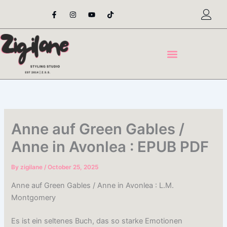
Skip
F
I
Y
T
a
n
o
i
to
c
s
u
k
content
e
t
t
t
b
a
u
o
o
g
b
k
o
r
e
k
a
-
m
f
Anne auf Green Gables /
Anne in Avonlea : EPUB PDF
By
zigilane
/
October 25, 2025
Anne auf Green Gables / Anne in Avonlea : L.M.
Montgomery
Es ist ein seltenes Buch, das so starke Emotionen