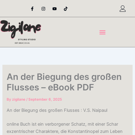
Skip
F
I
Y
T
a
n
o
i
to
c
s
u
k
content
e
t
t
t
b
a
u
o
o
g
b
k
o
r
e
k
a
-
m
f
An der Biegung des großen
Flusses – eBook PDF
By
zigilane
/
September 6, 2025
An der Biegung des großen Flusses : V.S. Naipaul
online Buch ist ein verborgener Schatz, mit einer Schar
exzentrischer Charaktere, die Konstantinopel zum Leben