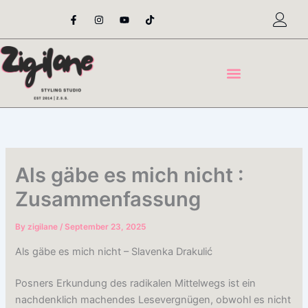
Skip
F
I
Y
T
a
n
o
i
to
c
s
u
k
content
e
t
t
t
b
a
u
o
o
g
b
k
o
r
e
k
a
-
m
f
Als gäbe es mich nicht :
Zusammenfassung
By
zigilane
/
September 23, 2025
Als gäbe es mich nicht – Slavenka Drakulić
Posners Erkundung des radikalen Mittelwegs ist ein
nachdenklich machendes Lesevergnügen, obwohl es nicht