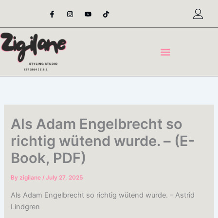
Skip
F
I
Y
T
a
n
o
i
to
c
s
u
k
content
e
t
t
t
b
a
u
o
o
g
b
k
o
r
e
k
a
-
m
f
Als Adam Engelbrecht so
richtig wütend wurde. – (E-
Book, PDF)
By
zigilane
/
July 27, 2025
Als Adam Engelbrecht so richtig wütend wurde. – Astrid
Lindgren