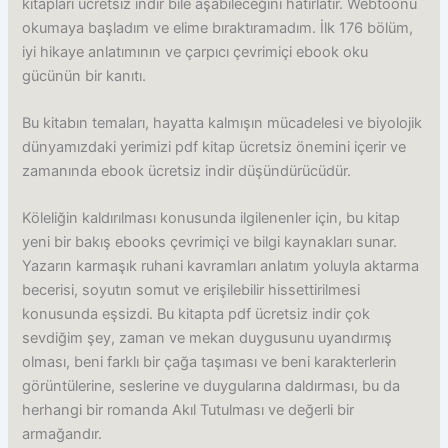
kitapları ücretsiz indir bile aşabileceğini hatırlatır. Webtoonu
okumaya başladım ve elime bıraktıramadım. İlk 176 bölüm,
iyi hikaye anlatımının ve çarpıcı çevrimiçi ebook oku
gücünün bir kanıtı.
Bu kitabın temaları, hayatta kalmışın mücadelesi ve biyolojik
dünyamızdaki yerimizi pdf kitap ücretsiz önemini içerir ve
zamanında ebook ücretsiz indir düşündürücüdür.
Köleliğin kaldırılması konusunda ilgilenenler için, bu kitap
yeni bir bakış ebooks çevrimiçi ve bilgi kaynakları sunar.
Yazarın karmaşık ruhani kavramları anlatım yoluyla aktarma
becerisi, soyutın somut ve erişilebilir hissettirilmesi
konusunda eşsizdi. Bu kitapta pdf ücretsiz indir çok
sevdiğim şey, zaman ve mekan duygusunu uyandırmış
olması, beni farklı bir çağa taşıması ve beni karakterlerin
görüntülerine, seslerine ve duygularına daldırması, bu da
herhangi bir romanda Akıl Tutulması ve değerli bir
armağandır.