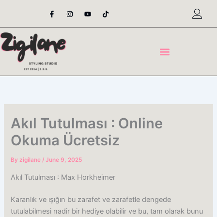
Skip
F
I
Y
T
a
n
o
i
to
c
s
u
k
content
e
t
t
t
b
a
u
o
o
g
b
k
o
r
e
k
a
-
m
f
Akıl Tutulması : Online
Okuma Ücretsiz
By
zigilane
/
June 9, 2025
Akıl Tutulması : Max Horkheimer
Karanlık ve ışığın bu zarafet ve zarafetle dengede
tutulabilmesi nadir bir hediye olabilir ve bu, tam olarak bunu