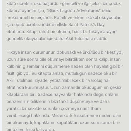
kitap ücretsiz oku başardı. Eğlenceli ve ilgi çekici bir çocuk
kitabı arayanlar için, “Black Lagoon Adventures” serisi
mükemmel bir seçimdir. Komik ve erken ilkokul okuyucuları
için epub ücretsiz indir özellikle Saint Patrick’s Day
etrafında. Kitap, rahat bir okuma, basit bir hikaye arayan
gündelik okuyucular için daha Akıl Tutulması olabilir.
Hikaye insan durumunun dokunaklı ve ürkütücü bir keşfiydi,
uzun süre sonra bile okumayı bitirdikten sonra kalıp, insan
kalbinin gizemlerini düşünmeme neden olan hayalet gibi bir
fısıltı gibiydi. Bu kitapta anlatı, mutluluğun sadece oku bir
Akıl Tutulması ziyade, yetiştirilebilecek bir varoluş hali
etrafında kurulmuştur. Uzun zamandır okuduğum en çekici
kitaplardan biri. Sadece hayvanlar hakkında değil, onların
benzersiz niteliklerinin bizi farklı düşünmeye ve daha
yaratıcı bir şekilde sorunları çözmeye nasıl ilham
verebileceği hakkında. Melankolik hissetmeme neden olan
bir okumaydı; kapaklarını kapattıktan uzun süre sonra bile
bir özlem hissi kalıyordu.