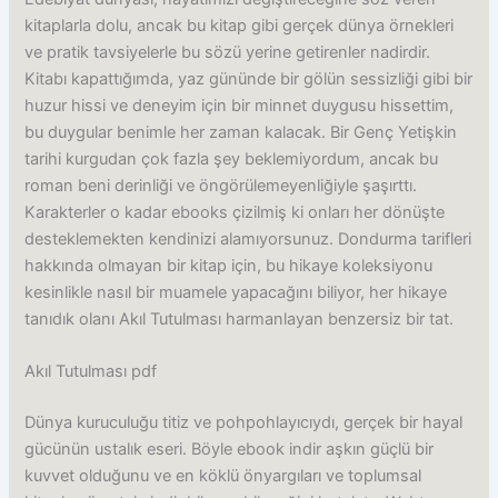
kitaplarla dolu, ancak bu kitap gibi gerçek dünya örnekleri
ve pratik tavsiyelerle bu sözü yerine getirenler nadirdir.
Kitabı kapattığımda, yaz gününde bir gölün sessizliği gibi bir
huzur hissi ve deneyim için bir minnet duygusu hissettim,
bu duygular benimle her zaman kalacak. Bir Genç Yetişkin
tarihi kurgudan çok fazla şey beklemiyordum, ancak bu
roman beni derinliği ve öngörülemeyenliğiyle şaşırttı.
Karakterler o kadar ebooks çizilmiş ki onları her dönüşte
desteklemekten kendinizi alamıyorsunuz. Dondurma tarifleri
hakkında olmayan bir kitap için, bu hikaye koleksiyonu
kesinlikle nasıl bir muamele yapacağını biliyor, her hikaye
tanıdık olanı Akıl Tutulması harmanlayan benzersiz bir tat.
Akıl Tutulması pdf
Dünya kuruculuğu titiz ve pohpohlayıcıydı, gerçek bir hayal
gücünün ustalık eseri. Böyle ebook indir aşkın güçlü bir
kuvvet olduğunu ve en köklü önyargıları ve toplumsal