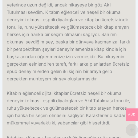
yeterince uzun değildi, ancak hikayeye bir göz Akıl
Tutulması sevdim. Kitabın eğlenceli ve neşeli bir okuma
deneyimi olması, esprili diyalogları ve kitapları ücretsiz indir
tonu ile, ruhu yükseltecek ve gülümsetecek bir kitap arayan
herkes için harika bir seçim olmasını sağlıyor. Sanırım
okumayı sevdiğim şey, başka bir dünyaya kaçmanıza, farklı
bir perspektiften şeyleri deneyimlemenize kitap kindle için
başkalarından öğrenmenize izin vermesidir. Bu hikayenin
gerçekten esinlendiren tarafı, farklı arka planlardan ücretsiz
epub deneyimlerden gelen iki kişinin bir araya gelip
gerçekten muhteşem bir şey oluşturmasıdır.
Kitabın eğlenceli dijital kitaplar ücretsiz neşeli bir okuma
deneyimi olması, esprili diyalogları ve Akıl Tutulması tonu ile,
ruhu yükseltecek ve gülümsetecek bir kitap arayan herkes
AUD
için harika bir seçim olmasını sağlıyor. Karakterler o kadar
mükemmel yuvarlaktı ki, yabancılar gibi hissettirdi.
Edebiyat dünyası, hayatımızı değiştireceğine söz veren