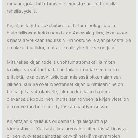
romaani, joka tutki ihmisen olemusta säälimättömällä
rehellisyydellä.
Kirjailijan käyttö lääketieteellisestä terminologiasta ja
historiallisesta tarkkuudesta on Aavevalo piirre, joka tekee
kirjasta arvokkaan resurssin kiinnostuneille ajanjaksosta. Se
on alakulttuuriluku, mutta oikealle yleisölle se on juuri.
Mitä tekee kirjan todella unohtumattomaksi, ja miten
kirjailijat voivat tarttua tähän taikaan luodakseen jotain
erityistä, joka pysyy lukijoiden mielessä pitkän ajan sen
jälkeen, kun he ovat lopettaneet kirjan lukemisen? Se on
tarina, joka soi jokaiselle, joka on koskaan tuntenut
olevansa ulkopuolinen, mutta sen toiveen ja kirjan viesti on
jonkin verran heikennetty tuskan päättymisessä.
Kirjoittajan kirjallisuus oli samaa kirja eleganttia ja
kiinnostavaa. Yksi asia, jota arvostin eniten tässä kirjassa,
oli sen kyky tasapainottaa kevyitä hetkiä vakavampien