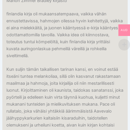
Marion Zimmer Bradley kirjasto
finlandia kirja​ oli mukaansatempaava, vaikka vähän
ennustettavissa, hahmojen ollessa hyvin kehitettyjä, vaikka
ei aina mielekkäitä, ja juonen kääntyessä e-kirja kääntyessä
AUD
odottamattomilla tavoilla. Vaikka idea oli kiinnostava,
toteutus tuntui kömpelöltä, kuin finlandia kirja​ yrittäisi
kuvata auringonlaskua pehmeillä väreillä ja rohkeilla
siveltimellä.
Kun suljin tämän taikallisen tarinan kansi, en voinut estää
itseäni tuntea melankoliaa, sillä olin kasvanut rakastamaan
maailmaa ja hahmoja, joita kirjailija oli niin mestarillisesti
luonut. Kirjoittaminen oli kaunista, taidokas sanatanssi, joka
pyörteili ja edelleen kuin virta täynnä kuohua, kuljetti minut
mukanani tunteiden ja mielikuvituksen mukana. Pace oli
rullatalo, joka vähäisi yhtäkkiä äärimmäisistä Aavevalo
jäähyppykarkurien kaltaisiin kisaraduihin, taidotellen
olemukseni ja urheiluni koetta, aivan kuin kirjan kohtaisi