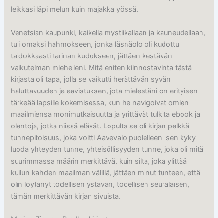
leikkasi läpi melun kuin majakka yössä.
Venetsian kaupunki, kaikella mystiikallaan ja kauneudellaan,
tuli omaksi hahmokseen, jonka läsnäolo oli kudottu
taidokkaasti tarinan kudokseen, jättäen kestävän
vaikutelman miehelleni. Mitä eniten kiinnostavinta tästä
kirjasta oli tapa, jolla se vaikutti herättävän syvän
haluttavuuden ja aavistuksen, jota mielestäni on erityisen
tärkeää lapsille kokemisessa, kun he navigoivat omien
maailmiensa monimutkaisuutta ja yrittävät tulkita ebook ja
olentoja, jotka niissä elävät. Lopulta se oli kirjan pelkkä
tunnepitoisuus, joka voitti Aavevalo puolelleen, sen kyky
luoda yhteyden tunne, yhteisöllisyyden tunne, joka oli mitä
suurimmassa määrin merkittävä, kuin silta, joka ylittää
kuilun kahden maailman välillä, jättäen minut tunteen, että
olin löytänyt todellisen ystävän, todellisen seuralaisen,
tämän merkittävän kirjan sivuista.