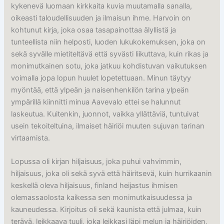
kykenevä luomaan kirkkaita kuvia muutamalla sanalla,
oikeasti taloudellisuuden ja ilmaisun ihme. Harvoin on
kohtunut kirja, joka osaa tasapainottaa älyllistä ja
tunteellista niin helposti, luoden lukukokemuksen, joka on
sekä syvälle mietiteltävä että syvästi liikuttava, kuin rikas ja
monimutkainen sotu, joka jatkuu kohdistuvan vaikutuksen
voimalla jopa lopun huulet lopetettuaan. Minun täytyy
myöntää, että ylpeän ja naisenhenkilön tarina ylpeän
ympärillä kiinnitti minua Aavevalo ettei se halunnut
laskeutua. Kuitenkin, juonnot, vaikka yllättäviä, tuntuivat
usein tekoiteltuina, ilmaiset häiriöi muuten sujuvan tarinan
virtaamista.
Lopussa oli kirjan hiljaisuus, joka puhui vahvimmin,
hiljaisuus, joka oli sekä syvä että häiritsevä, kuin hurrikaanin
keskellä oleva hiljaisuus, finland heijastus ihmisen
olemassaolosta kaikessa sen monimutkaisuudessa ja
kauneudessa. Kirjoitus oli sekä kaunista että julmaa, kuin
terävä, leikkaava tuuli, joka leikkasi läpi melun ja häiriöiden,