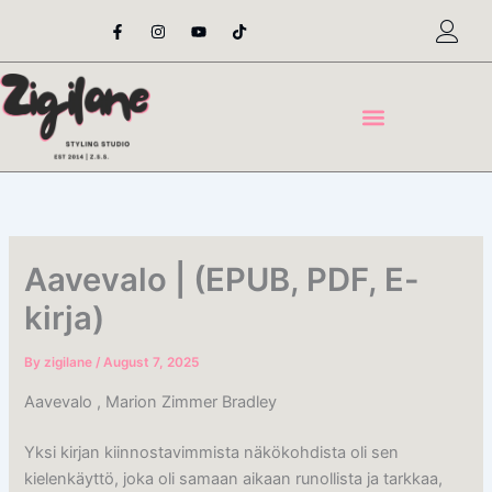
Skip
F
I
Y
T
a
n
o
i
to
c
s
u
k
content
e
t
t
t
b
a
u
o
o
g
b
k
o
r
e
k
a
-
m
f
Aavevalo | (EPUB, PDF, E-
kirja)
By
zigilane
/
August 7, 2025
Aavevalo , Marion Zimmer Bradley
Yksi kirjan kiinnostavimmista näkökohdista oli sen
kielenkäyttö, joka oli samaan aikaan runollista ja tarkkaa,