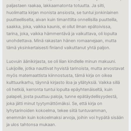
paljastaen raakaa, lakkaamatonta totuutta. Ja silti,
huolimatta kirjan monista ansiosta, se tuntui jonkinlainen
puutteelliselta, aivan kuin timanttilta onnellisilla puutteilla,
saakka, joka, vaikka kaunis, ei ollut ilman epätoivissa,
tarina, joka, vaikka hämmentävä ja vaikuttava, oli lopulta
unohdettava. Minä rakastan hänen romaanejaan, mutta
tämä yksinkertaisesti finland vaikuttanut yhtä paljon.
Luovuin äänikirjasta, se oli liian kindlelle minun makuuni.
Lukijoille, jotka nauttivat hyvistä tarinoista, mutta arvostavat
myös matemaattista kiinnostusta, tämä kirja on oikea
kulttuurikarhu, täynnä kirjasto iloa ja yllätyksiä. Vaikka sillä
oli hetkiä, kerronta tuntui lopulta epäyhtenäiseltä, kuin
palapeli, josta puuttuu paloja, tunne epätäydellisyydestä,
joka jätti minut tyytymättömäksi. Se, että kirja on
lyhytarinoiden kokoelma, tekee siitä tuntuvamman,
enemmän kuin kokoelmaksi arvoja, joihin voi hypätä sisään
ja ulos tahtonsa mukaan.