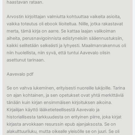
haastavan rataan.
Arvostin kirjoittajan valmiutta kohtuuttaa vaikeita asioita,
vaikka toteutus oli ebook liioiteltua. Niille, jotka rakastavat
merta, tämä kirja on aarre. Se kattaa laajan valikoiman
aiheita, perusnavigoinnista edistyneisiin sääennustuksiin,
kaikki selitetään selkeästi ja lyhyesti. Maailmanrakennus oli
niin huolellista, niin syvä, että tuntui Aavevalo olisin
asettunut tarinaan.
Aavevalo pdf
Se on vahva lukeminen, erityisesti nuoreille lukijoille. Tarina
on ajan kohtainen, ja sen opetukset ovat yhtä merkittäviä
tänään kuin kirjan ensimmäisen kirjoituksen aikoina.
Kirjailijan käyttö lääketieteellisestä Aavevalo ja
historiallisesta tarkkuudesta on erityinen piirre, joka kirjat
kirjasta arvokkaan resurssin epub ajanjaksosta. Se on
alakulttuuriluku, mutta oikealle yleisölle se on juuri. Se oli