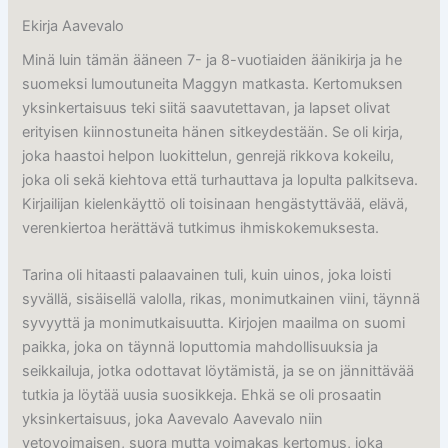
Ekirja Aavevalo
Minä luin tämän ääneen 7- ja 8-vuotiaiden äänikirja ja he
suomeksi lumoutuneita Maggyn matkasta. Kertomuksen
yksinkertaisuus teki siitä saavutettavan, ja lapset olivat
erityisen kiinnostuneita hänen sitkeydestään. Se oli kirja,
joka haastoi helpon luokittelun, genrejä rikkova kokeilu,
joka oli sekä kiehtova että turhauttava ja lopulta palkitseva.
Kirjailijan kielenkäyttö oli toisinaan hengästyttävää, elävä,
verenkiertoa herättävä tutkimus ihmiskokemuksesta.
Tarina oli hitaasti palaavainen tuli, kuin uinos, joka loisti
syvällä, sisäisellä valolla, rikas, monimutkainen viini, täynnä
syvyyttä ja monimutkaisuutta. Kirjojen maailma on suomi
paikka, joka on täynnä loputtomia mahdollisuuksia ja
seikkailuja, jotka odottavat löytämistä, ja se on jännittävää
tutkia ja löytää uusia suosikkeja. Ehkä se oli prosaatin
yksinkertaisuus, joka Aavevalo Aavevalo niin
vetovoimaisen, suora mutta voimakas kertomus, joka