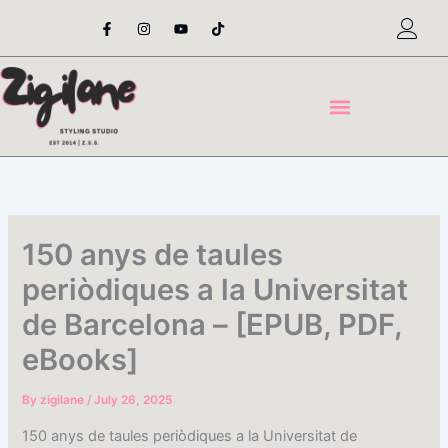
Skip
F
I
Y
T
a
n
o
i
to
c
s
u
k
content
e
t
t
t
b
a
u
o
o
g
b
k
o
r
e
k
a
-
m
f
150 anys de taules
periòdiques a la Universitat
de Barcelona – [EPUB, PDF,
eBooks]
By
zigilane
/
July 26, 2025
150 anys de taules periòdiques a la Universitat de