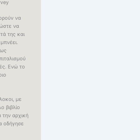
rvey
ορούν να
 ώστε να
τά της και
μπνέει.
πως
πιταλισμού
πές. Ενώ το
οιο
λοκοι, με
ο βιβλίο
ά την αρχική
ία οδήγησε