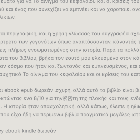
ματα για να Το αίνιγμα του κεφαλαίου και οι κρίσεις του
ύ και ένας που συνεχίζει να εμπνέει και να χαροποιεί α
λικιών.
ναι περιγραφική, και η χρήση γλώσσας του συγγραφέα σχε
ρτρέτο των γεγονότων όπως αναπτύσσονταν, κάνοντάς 
νεις πλήρως ενσωματωμένος στην ιστορία. Παρά τα πολλά
ατα του βιβλίου, βρήκα τον εαυτό μου ελκυσμένο στον κ
έναν κόσμο που ήταν και ζωντανός και εμπνευσμένος, και
υχητικά Το αίνιγμα του κεφαλαίου και οι κρίσεις του κα
αι ebook epub δωρεάν ισχυρή, αλλά αυτό το βιβλίο είναι β
οκτώντας ένα 8/10 για την紧密τη της πλοκής και τους ενδ
 Η ιστορία ήταν απασχολητική, αλλά κάπως, έλειπε η ηθι
που είχα ήδη να περιμένω βιβλία πραγματικά μεγάλες ιστο
ey ebook kindle δωρεάν