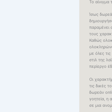
Το αίνιγμα 
Ίσως δωρεά
δημιουργήσ
παραμένει σ
τους χαρακ
Καθώς ολοκ
ολοκληρώνο
με όλες τις
στιλ της λα
περίεργο έ
Οι χαρακτήρ
τις δικές τ
δωρεάν onli
γοητεία, η 
σε μια ανο