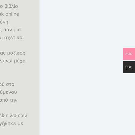
ο βιβλίο
k online
μένη
, σαν μια
ι σχετικά.
νας μαζίκος
AUD
βαίνω μέχρι
USD
μού στο
ούμενου
από την
μείξη λέξεων
ργήθηκε με