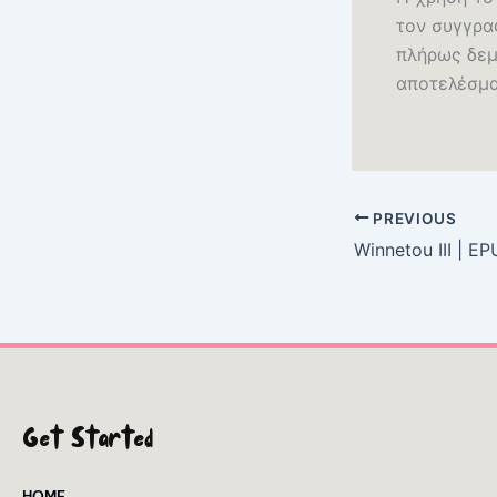
τον συγγρα
πλήρως δεμ
αποτελέσμα
PREVIOUS
Winnetou III | E
Get Started
HOME