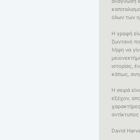
ανάγνωση θέ
καπιταλισμο
όλων των η
Η γραφή εί
ζωντανό πο
λήψη να γί
μειονεκτήμ
ιστορίας, 
κάπως, ανησ
Η σειρά είν
εξέχον, απ
χαρακτήρες.
αντίκτυπος 
David Harv