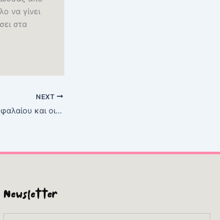
ο να γίνει
σει στα
NEXT
Το αίνιγμα του κεφαλαίου και οι κρίσεις του καπιταλισμού | Αρχεία PDF για Δωρεάν Λήψη
Newsletter
Email