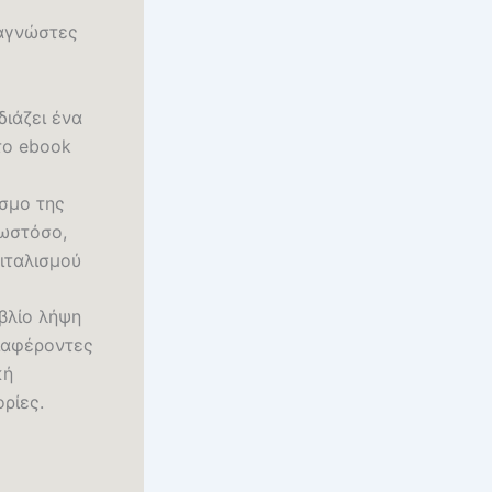
ναγνώστες
διάζει ένα
το ebook
όσμο της
 ωστόσο,
πιταλισμού
ιβλίο λήψη
ιαφέροντες
κή
ρίες.