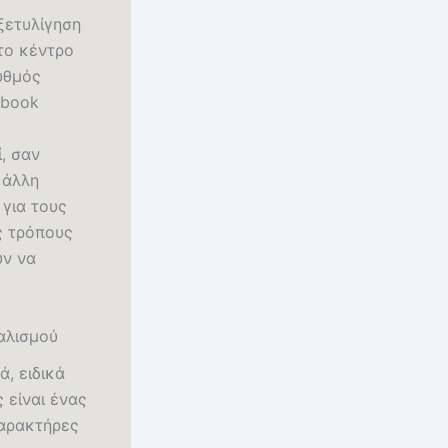
ξετυλίγηση
το κέντρο
ρυθμός
ebook
, σαν
 άλλη
 για τους
ς τρόπους
ύν να
ταλισμού
, ειδικά
 είναι ένας
χαρακτήρες