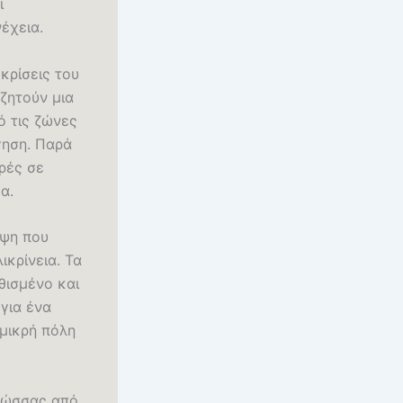
ι
έχεια.
 κρίσεις του
ζητούν μια
ό τις ζώνες
γηση. Παρά
κρές σε
α.
ήψη που
ικρίνεια. Τα
θισμένο και
για ένα
 μικρή πόλη
γλώσσας από