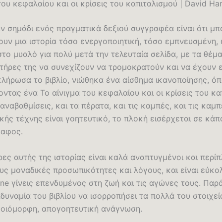
του κεφαλαίου και οι κρίσεις του καπιταλισμού | David Ha
ν σημάδι ενός πραγματικά δεξιού συγγραφέα είναι ότι μπ
ουν μια ιστορία τόσο ενεργοποιητική, τόσο εμπνευσμένη,
το μυαλό για πολύ μετά την τελευταία σελίδα, με τα θέμα
τήρες της να συνεχίζουν να τρομοκρατούν και να έχουν ε
λήρωσα το βιβλίο, νιώθηκα ένα αίσθημα ικανοποίησης, ό
ντας ένα Το αίνιγμα του κεφαλαίου και οι κρίσεις του κα
 αναβαθμίσεις, και τα πέρατα, και τις καμπές, και τις καμ
ϊκής τέχνης είναι γοητευτικό, το πλοκή εισέρχεται σε κάπ
δαφος.
ες αυτής της ιστορίας είναι καλά αναπτυγμένοι και περίπ
ους μοναδικές προσωπικότητες και λόγους, και είναι εύκολ
ne γίνεις επενδυμένος στη ζωή και τις αγώνες τους. Παρ
αδυναμία του βιβλίου να ισορροπήσει τα πολλά του στοιχε
μοιόμορφη, απογοητευτική ανάγνωση.