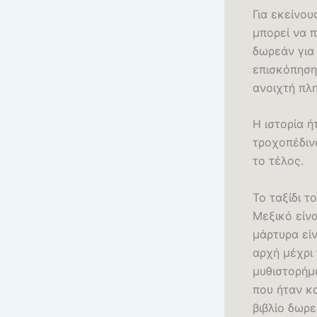
Για εκείνου
μπορεί να π
δωρεάν για
επισκόπηση
ανοιχτή πλη
Η ιστορία ή
τροχοπέδιν
το τέλος.
Το ταξίδι τ
Μεξικό είνα
μάρτυρα εί
αρχή μέχρι 
μυθιστορήμα
που ήταν κ
βιβλίο δωρε