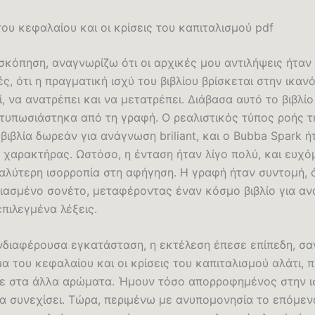
του κεφαλαίου και οι κρίσεις του καπιταλισμού pdf
σκόπηση, αναγνωρίζω ότι οι αρχικές μου αντιλήψεις ήταν
ς, ότι η πραγματική ισχύ του βιβλίου βρίσκεται στην ικαν
, να ανατρέπει και να μετατρέπει. Διάβασα αυτό το βιβλίο
ντυπωσιάστηκα από τη γραφή. Ο ρεαλιστικός τύπος ροής τ
βιβλία δωρεάν για ανάγνωση briliant, και ο Bubba Spark ή
 χαρακτήρας. Ωστόσο, η ένταση ήταν λίγο πολύ, και ευχό
αλύτερη ισορροπία στη αφήγηση. Η γραφή ήταν συντομή,
διασμένο σονέτο, μεταφέροντας έναν κόσμο βιβλίο για α
επιλεγμένα λέξεις.
νδιαφέρουσα εγκατάσταση, η εκτέλεση έπεσε επίπεδη, σα
μα του κεφαλαίου και οι κρίσεις του καπιταλισμού αλάτι, 
ε στα άλλα αρώματα. Ήμουν τόσο απορροφημένος στην ι
α συνεχίσει. Τώρα, περιμένω με ανυπομονησία το επόμεν