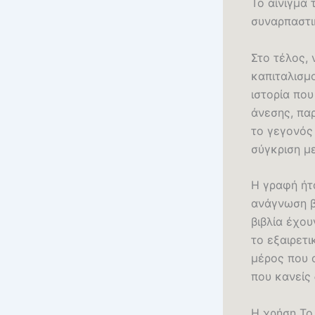
Το αίνιγμα 
συναρπαστικ
Στο τέλος, 
καπιταλισμ
ιστορία που
άνεσης, πα
το γεγονός 
σύγκριση μ
Η γραφή ήτα
ανάγνωση βι
βιβλία έχου
το εξαιρετι
μέρος που α
που κανείς 
Η χρήση Το 