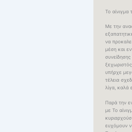
Το αίνιγμα 
Με την ανα
εξαπατητικέ
να προκαλεί
μέση και ε
συνείδησης 
ξεχωριστός
υπήρχε μεγ
τέλεια σχε
λίγα, καλά 
Παρά την ε
με Το αίνιγ
κυριαρχούσ
ευχόμουν ν