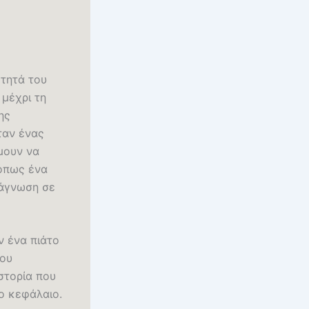
ότητά του
 μέχρι τη
ης
ταν ένας
μουν να
 όπως ένα
νάγνωση σε
ν ένα πιάτο
που
στορία που
ο κεφάλαιο.