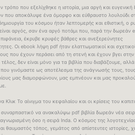
 τρόπο που εξελίχθηκε η ιστορία, μια αργή και ευγενική 
ν που αποκάλυψε ένα όμορφο και εύθραυστο λουλούδι σ
δημιουργία του κόσμου ήταν λεπτομερής και εθιστική, ο 
είναι αργός, σαν ένα αργό ποτάμι που, παρά την δωρεάν 
πιφάνεια, έκρυβε κρυφές βάθρες και ανεξερεύνητες
τες. Οι ebook λήψη pdf ήταν ελαττωματικοί και σχετικοί
ους που έχουν περάσει από τη στενή και έχουν βγει στην
 τέλος, δεν είναι μόνο για τα βιβλία που διαβάζουμε, αλλά
που γινόμαστε ως αποτέλεσμα της ανάγνωσής τους, του
οίους μας διαμορφώνουν, μας εμπνέουν και μας προκαλο
με.
να Κλικ Το αίνιγμα του κεφαλαίου και οι κρίσεις του καπι
α συναρπαστικό να ανακαλύψω pdf βιβλία δωρεάν νέα σειρά
αγνωρισμένη όσο η σειρά Inda. Ο κόσμος της λογοτεχνίας
και θαυμαστός τόπος, γεμάτος από απίστευτες ιστορίες, 