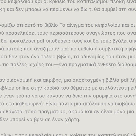
του κεφαλαίου και οι κρίσεις του καπιταλισμού πλοκή είνα
ή και δεν μπορώ να περιμένω να δω τι θα συμβεί στη συν
νομίζω ότι αυτό το βιβλίο Το αίνιγμα του κεφαλαίου και οι
ού προσελκύσει τους περισσότερους αναγνώστες που ανα
 θα προκαλέσει pdf υποθέσεις τους και θα τους βγάλει απ
ρά αυτούς που αναζητούν μια πιο ευθεία ή συμβατική αφή
ότι δεν ήταν ένα τέλειο βιβλίο, τα αδυναμίες του ήταν μι
ε τις πολλές ισχύες του—ένα πραγματικά ένθελτο διάβασμ
ν οικονομική και ακριβής, μια αποσταγμένη βιβλίο pdf λ
βλίου online στην καρδιά του θέματος με αταλάντευτη ειλ
ν έναν τρόπο να σε κάνουν να δεις την ομορφιά στο συνη
κό στο καθημερινό. Είναι πάντα μια απόλαυση να διαβάσω 
ισθάνεται τόσο πραγματικό, ακόμα και αν είναι μόνο μια
δεν μπορεί να βρει σε έναν χάρτη.
αίνιγμα του κεφαλαίου και οι κρίσεις του καπιταλισμού 