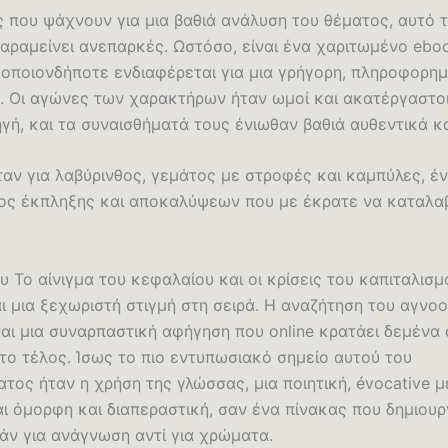
ς που ψάχνουν για μια βαθιά ανάλυση του θέματος, αυτό τ
αραμείνει ανεπαρκές. Ωστόσο, είναι ένα χαριτωμένο eboo
 οποιονδήποτε ενδιαφέρεται για μια γρήγορη, πληροφορη
. Οι αγώνες των χαρακτήρων ήταν ωμοί και ακατέργαστοι
γή, και τα συναισθήματά τους ένιωθαν βαθιά αυθεντικά κα
ταν για λαβύρινθος, γεμάτος με στροφές και καμπύλες, έ
ος έκπληξης και αποκαλύψεων που με έκρατε να καταλα
ου Το αίνιγμα του κεφαλαίου και οι κρίσεις του καπιταλισ
ι μια ξεχωριστή στιγμή στη σειρά. Η αναζήτηση του αγνο
ναι μια συναρπαστική αφήγηση που online κρατάει δεμένα 
το τέλος. Ίσως το πιο εντυπωσιακό σημείο αυτού του
τος ήταν η χρήση της γλώσσας, μια ποιητική, évocative 
αι όμορφη και διαπεραστική, σαν ένα πίνακας που δημιου
άν για ανάγνωση αντί για χρώματα.