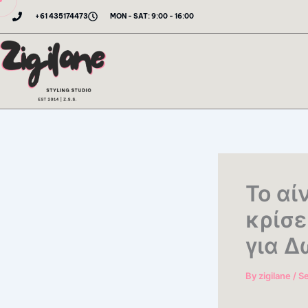
Skip
+61 435174473
MON - SAT: 9:00 - 16:00
to
content
Το αί
κρίσε
για 
By
zigilane
/
Se