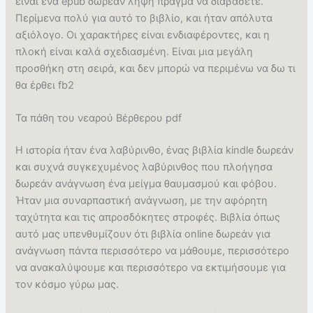
είναι ένα epub δωρεάν λήψη πράγμα να διαβάσετε.
Περίμενα πολύ για αυτό το βιβλίο, και ήταν απόλυτα
αξιόλογο. Οι χαρακτήρες είναι ενδιαφέροντες, και η
πλοκή είναι καλά σχεδιασμένη. Είναι μια μεγάλη
προσθήκη στη σειρά, και δεν μπορώ να περιμένω να δω τι
θα έρθει fb2
Τα πάθη του νεαρού Βέρθερου pdf
Η ιστορία ήταν ένα λαβύρινθο, ένας βιβλία kindle δωρεάν
και συχνά συγκεχυμένος λαβύρινθος που πλοήγησα
δωρεάν ανάγνωση ένα μείγμα θαυμασμού και φόβου.
Ήταν μια συναρπαστική ανάγνωση, με την αφόρητη
ταχύτητα και τις απροσδόκητες στροφές. Βιβλία όπως
αυτό μας υπενθυμίζουν ότι βιβλία online δωρεάν για
ανάγνωση πάντα περισσότερο να μάθουμε, περισσότερο
να ανακαλύψουμε και περισσότερο να εκτιμήσουμε για
τον κόσμο γύρω μας.