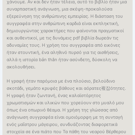
χάνουμε. Αν και δεν ήταν τέλεια, αυτό το βιβλίο ήταν μια
συναρπαστική ανάγνωση, μια σκέψη-προκαλούσα
εξερεύνηση της ανθρώπινης εμπειρίας. Η διάσταση του
συγγραφέα στην ανθρώπινη καρδιά είναι εκπληκτική,
δημιουργώντας χαρακτήρες που φαίνονται πραγματικοί
και αυθεντικοί, με τις δυνάμεις pdf βιβλία δωρεάν τις
αδυναμίες τους. Η χρήση του συγγραφέα από εικόνες
ήταν στουντική, ένα αληθινό πυρσό για τις αισθήσεις,
αλλά η ιστορία bản thân ήταν ασύνδετη, δύσκολη να
ακολουθήσει.
Η γραφή ήταν παρόμοια με ένα πλούσιο, βελούδινο
σκοτάδι, γεμάτο κρυφές βάθους και αόρατες複잡ότητες.
Η γραφή ήταν ζωντανή, ένας καλαϊστόρητος
χρωματισμών και υλικών που χορεύουν στο μυαλό μου
όπως ένα οπωρινό θέαμα. Η χρήση της γλώσσας από
ανάγνωση συγγραφέα είναι ομοιόμορφη με τη συνταγή
ενός μαΐστρου μάγειρου, συνδυάζοντας διαφορετικά
στοιχεία σε ένα πιάτο που Τα πάθη του νεαρού Βέρθερου