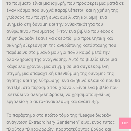
τα ποιήματα είναι μια ισχυρή, που προσφέρει μια ματιά σε
έναν κόσμο που συχνά παραβλέπεται, και η χρήση της
γλώσσας του ποιητή είναι αμείλικτη και ωμή, ένα
μνημείο στη δύναμη και την ανθεκτικότητα του
ανθρώπινου πνεύματος. Ήταν ένα βιβλίο που ebook
λήψη δωρεάν έκανε να σκεφτώ, μια προκλητική και
σκληρή εξερεύνηση της ανθρώπινης κατάστασης που
παρέμεινε στο μυαλό μου για πολύ καιρό μετά την
ολοκλήρωση της ανάγνωσης. Αυτό το βιβλίο είναι μια
κάψουλα χρόνου, μια στιγμή σε μια συγκεκριμένη
στιγμή, μια σπαραχτική υπενθύμιση της δύναμης της
αγάπης και της λύτρωσης, ένα αληθινό κλασικό που θα
αντέξει στο πέρασμα του χρόνου. Είναι ένα βιβλίο που
ικετεύει να αλληλεπιδράσει, να χρησιμοποιηθεί ως
εργαλείο για αυτο-ανακάλυψη και ανάπτυξη.
Το παράρτημα στο πρώτο τόμο της “League δωρεάν
ανάγνωση Extraordinary Gentlemen” είναι ένας τύπος
AUD
πλούτου πληροφοριών, προστατεύοντας βάθος και