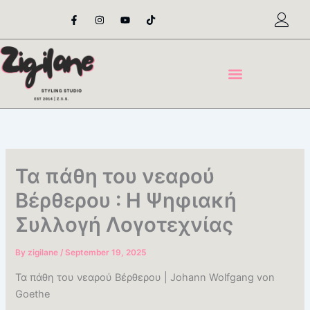
Skip
F
I
Y
T
a
n
o
i
to
c
s
u
k
content
e
t
t
t
b
a
u
o
o
g
b
k
o
r
e
k
a
-
m
f
Τα πάθη του νεαρού
Βέρθερου : Η Ψηφιακή
Συλλογή Λογοτεχνίας
By
zigilane
/
September 19, 2025
Τα πάθη του νεαρού Βέρθερου | Johann Wolfgang von
Goethe