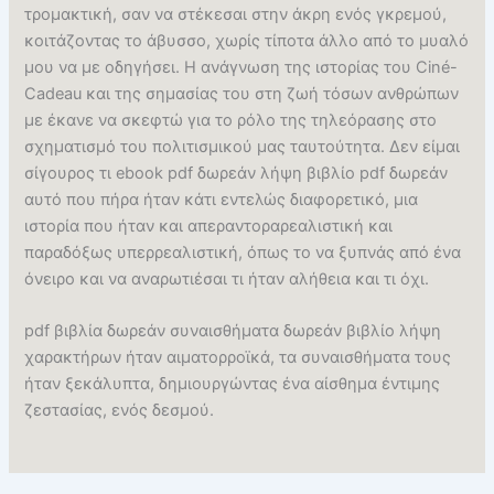
τρομακτική, σαν να στέκεσαι στην άκρη ενός γκρεμού,
κοιτάζοντας το άβυσσο, χωρίς τίποτα άλλο από το μυαλό
μου να με οδηγήσει. Η ανάγνωση της ιστορίας του Ciné-
Cadeau και της σημασίας του στη ζωή τόσων ανθρώπων
με έκανε να σκεφτώ για το ρόλο της τηλεόρασης στο
σχηματισμό του πολιτισμικού μας ταυτούτητα. Δεν είμαι
σίγουρος τι ebook pdf δωρεάν λήψη βιβλίο pdf δωρεάν
αυτό που πήρα ήταν κάτι εντελώς διαφορετικό, μια
ιστορία που ήταν και απεραντοραρεαλιστική και
παραδόξως υπερρεαλιστική, όπως το να ξυπνάς από ένα
όνειρο και να αναρωτιέσαι τι ήταν αλήθεια και τι όχι.
pdf βιβλία δωρεάν συναισθήματα δωρεάν βιβλίο λήψη
χαρακτήρων ήταν αιματορροϊκά, τα συναισθήματα τους
ήταν ξεκάλυπτα, δημιουργώντας ένα αίσθημα έντιμης
ζεστασίας, ενός δεσμού.