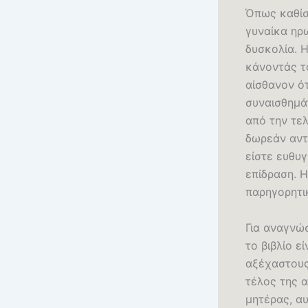
Όπως καθίσ
γυναίκα ηρω
δυσκολία. Η
κάνοντάς το
αίσθανον ό
συναισθημά
από την τελ
δωρεάν αντ
είστε ευθυγ
επίδραση. Η
παρηγορητι
Για αναγνώ
το βιβλίο ε
αξέχαστους
τέλος της α
μητέρας, αυ