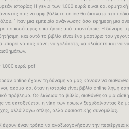
ρεάν ιστορίας Η γενιά των 1.000 ευρώ είναι και ορμητική
κάνοντάς σας να αμφιβάλλετε online θα έκανατε στα πέδια
ρόλου. Ήταν μια εμπειρία ανάγνωσης όσο εφήμερη μια ονε
με περισσότερες ερωτήσεις από απαντήσεις. Η δύναμη τη
βητήσιμη, και αυτό το βιβλίο είναι ένα μαρτύριο του γεγον
α μπορεί να σας κάνει να γελάσετε, να κλαίσετε και να ν
αισθημάτων.
 1.000 ευρώ pdf
δωρεάν online έχουν τη δύναμη να μας κάνουν να αισθανθ
νοι, ακόμα και όταν η ιστορία είναι βιβλίο online λήψη κά
κό πρόβλημα. Ως έκλεισα το βιβλίο, αισθάνθηκα μια αίσθ
ης να εκτοξεύεται, η νίκη των ηρώων ξεχυδαίνοντας δε 
χης, αλλά λόγω απλής, αλλά ουσιαστικής συνομιλίας.
DK έχουν έναν τρόπο να αναζωογονήσουν την περιέργεια κ