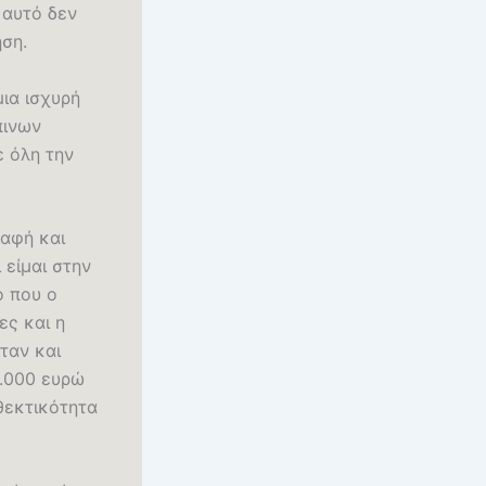
 αυτό δεν
ηση.
μια ισχυρή
πινων
ε όλη την
ραφή και
 είμαι στην
ο που ο
ες και η
ταν και
1.000 ευρώ
θεκτικότητα