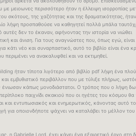
όλμηροι αρκετά να ακολουθήσουν το δρόμο. Επισκευασμέ
ου με μειοωνες περισσότερο ήταν η έλλειψη ισορροπίας με
του σκότους, της χαζότητας και της δραματικότητας, ήτα
λίο λήψη προσπαθούσε να καθηγητεί πολλά μπάλα ταυτόχ
 αυτές δεν το έκαναν, αφήνοντας την ιστορία να νιώθει
κή και άνιση. Για τους αναγνώστες που, όπως εγώ, είναι
ια κάτι νέο και συναρπαστικό, αυτό το βιβλίο είναι ένα κ
υ περιμένει να ανακαλυφθεί και να εκτιμηθεί.
ilding ήταν τίποτα λιγότερο από βιβλίο pdf λήψη ένα πλού
 και εμβυθιστικό περιβάλλον που με τύλιξε πλήρως, ωστό
 ένιωσαν κάπως μονοδιάστατοι. Ο τρόπος που ο λήψη δ
περίπλοκο παιχνίδι σκακιού που οι ηγέτες του κόσμου θα
αι και εντυπωσιακός και ενημερωτικός, κάνοντας αυτό το 
ηγή για οποιονδήποτε ψάχνει να καταλάβει το μέλλον το
ς, η Gabrielle Lord, έχει κάνει ένα εξαιρετικό έργο στη 