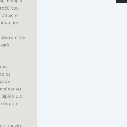
νως, θεωρώ
ταξύ του
ν όπως ο
ρονα, και
 πάντα στην
ρυφό
σια
σο οι
ωρεάν
 πρέπει να
βιβλίο μια
υ κόσμου
δημιουργία