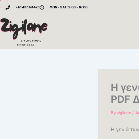
Skip
+61 435174473
MON - SAT: 9:00 - 16:00
to
content
Η γεν
PDF 
By
zigilane
/
Ju
Η γενιά των