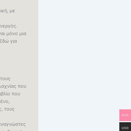
ική, με
ενεργός.
ναι μόνο μια
Εδώ για
 τους
λαχνίας που
ιβλίο που
ένο,
ς, τους
AUD
 αναγνώστες
USD