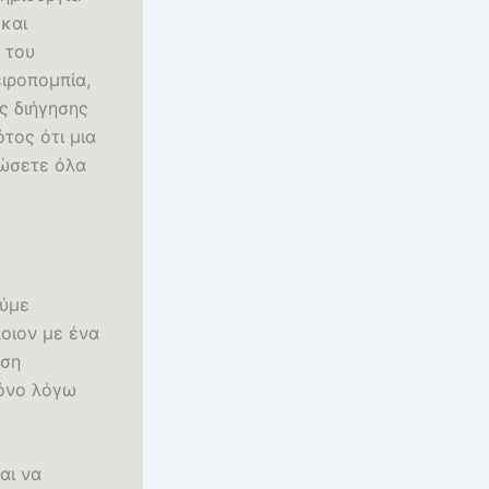
 και
 του
ιροπομπία,
ς διήγησης
ότος ότι μια
ιώσετε όλα
ούμε
ποιον με ένα
ηση
μόνο λόγω
αι να