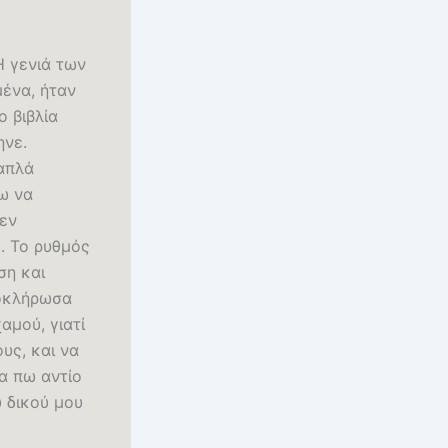
Η γενιά των
μένα, ήταν
 βιβλία
ηνε.
απλά
ω να
δεν
. Το ρυθμός
ση και
λοκλήρωσα
αμού, γιατί
υς, και να
α πω αντίο
υ δικού μου