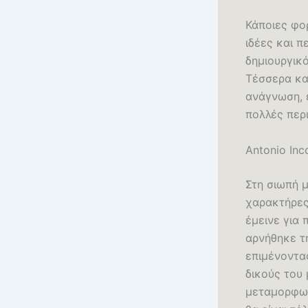
Κάποιες φορ
ιδέες και π
δημιουργικό
Τέσσερα και
ανάγνωση, 
πολλές περι
Antonio In
Στη σιωπή 
χαρακτήρες
έμεινε για 
αρνήθηκε τ
επιμένοντας
δικούς του 
μεταμορφωτ