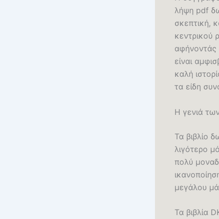
λήψη pdf δω
σκεπτική, 
κεντρικού 
αφήνοντάς 
είναι αμφισ
καλή ιστορί
τα είδη συν
Η γενιά των
Τα βιβλίο 
λιγότερο μό
πολύ μοναδι
ικανοποίησ
μεγάλου μά
Τα βιβλία 