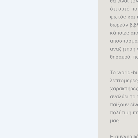
θα είναι τ
ότι αυτό π
φωτός και 
δωρεάν βιβ
κάποιες από
αποσπασματι
αναζήτηση γ
θησαυρό, πο
Το world-bu
λεπτομερές
χαρακτήρες
αναλύει το 
παίξουν είν
πολύτιμη π
μας.
Η συγγραφέα