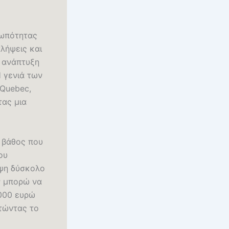
ρωπότητας
λήψεις και
 ανάπτυξη
Η γενιά των
 Quebec,
τας μια
 βάθος που
ου
ήψη δύσκολο
εν μπορώ να
.000 ευρώ
στώντας το