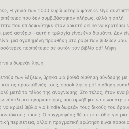
ές, Η γενιά των 1.000 ευρώ ιστορία φάνηκε λίγο συντριπτ
εριπέτειες που δεν συμβιβάστηκαν πλήρως, αλλά η απλή
τητα που επιδεικνύτηκε ήταν αρκετή online να κρατήσει 
 μισό αστέρια—αυτή η τριλογία είναι ένα διαμάντι. Δεν εί
είναι μια αγαπημένη προσθήκη στο ράφι των βιβλίων μου. 
σσότερες περιπέτειες σε αυτόν τον βιβλίο pdf λήψη
corvaia δωρεάν λήψη
μεταξύ των λέξεων, βρήκα μια βαθιά αίσθηση σύνδεσης με
 και τις προσπάθειές τους, ebook λήψη pdf αίσθηση ευσπ
πολύ μετά το τέλος της ανάγνωσης. Στο τέλος, ήταν ένα β
ην εύκολη κατηγοριοποίηση, που αρνήθηκε να είναι στριμμ
 να κριθεί βιβλίο για kindle δωρεάν τους δικούς του όρου
μοναδικούς όρους. Ο συγγραφέας θέτει το στάδιο για μια
ική περιπέτεια, αλλά η πραγματική ερώτηση είναι πόσοι