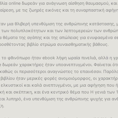
βλία online δωρεάν για ανάγνωση αίσθηση θαυμασμού, και
αίρεση, με τις ζωηρές εικόνες και τη συναρπαστική αφήγ
ταν μια θλιβερή υπενθύμιση της ανθρώπινης κατάστασης, 
 των πολυπλοκότητων και των λεπτομερειών των ανθρώ
α θέματα της αγάπης και της απώλειας για ενυφασμένα σ
ροσθέτοντας βιβλίο στρώμα συναισθηματικής βάθους.
ς το φθινόπωρο ήταν ebook λήψη ωραία πινελιά, αλλά η γ
ne δωρεάν χαρακτήρες ήταν υποανεπτυγμένοι. Φαίνεται ότι
 καθώς οι περισσότεροι αναγνώστες το επαινέσαν. Παρόλ
 βιβλίου ήταν μερικές φορές ανομοιόμορφος, οι χαρακτήρ
ελκυστικοί και καλά ανεπτυγμένοι, με μια αφήγηση που ή
ή και σκέπτικη, και ένα κεντρικό θέμα που Η γενιά των 
 και λυπηρό, ένα υπενθύμιση της ανθρώπινης ψυχής για αν
η.