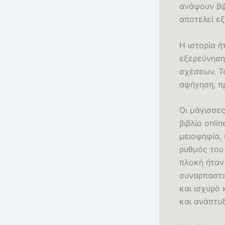
ανάψουν βι
αποτελεί εξ
Η ιστορία ή
εξερεύνηση
σχέσεων. Τ
αφήγηση, π
Οι μάγισσε
βιβλίο onli
μειοψηφία,
ρυθμός του
πλοκή ήταν 
συναρπαστικ
και ισχυρό
και ανάπτυξ