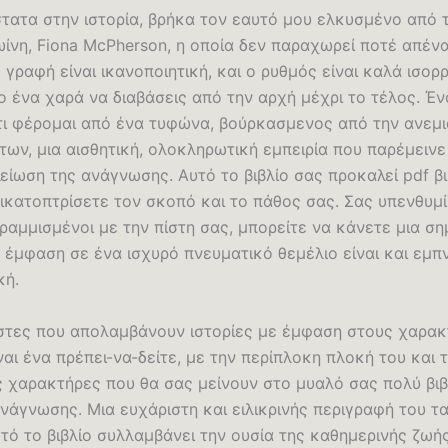
τατα στην ιστορία, βρήκα τον εαυτό μου ελκυσμένο από 
ίνη, Fiona McPherson, η οποία δεν παραχωρεί ποτέ απένα
 γραφή είναι ικανοποιητική, και ο ρυθμός είναι καλά ισο
 ένα χαρά να διαβάσεις από την αρχή μέχρι το τέλος. Έν
τι φέρομαι από ένα τυφώνα, βούρκασμενος από την ανεμ
των, μια αισθητική, ολοκληρωτική εμπειρία που παρέμειν
είωση της ανάγνωσης. Αυτό το βιβλίο σας προκαλεί pdf βι
ικατοπτρίσετε τον σκοπό και το πάθος σας. Σας υπενθυμίζ
ραμμισμένοι με την πίστη σας, μπορείτε να κάνετε μια ση
 έμφαση σε ένα ισχυρό πνευματικό θεμέλιο είναι και εμπ
κή.
στες που απολαμβάνουν ιστορίες με έμφαση στους χαρακ
ίναι ένα πρέπει-να-δείτε, με την περίπλοκη πλοκή του και 
 χαρακτήρες που θα σας μείνουν στο μυαλό σας πολύ βιβ
νάγνωσης. Μια ευχάριστη και ειλικρινής περιγραφή του τα
τό το βιβλίο συλλαμβάνει την ουσία της καθημερινής ζωή