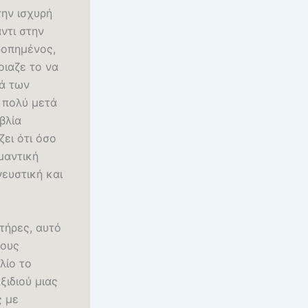
την ισχυρή
ντι στην
ρροπημένος,
οιαζε το να
ιά των
ε πολύ μετά
βλία
ει ότι όσο
μαντική
νευστική και
τήρες, αυτό
τους
λίο το
ξιδιού μιας
ς με